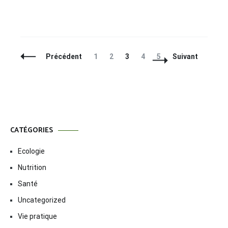
Navigation
Page
Page
Page
Page
Page
Précédent
1
2
3
4
5
Suivant
des
articles
CATÉGORIES
Ecologie
Nutrition
Santé
Uncategorized
Vie pratique