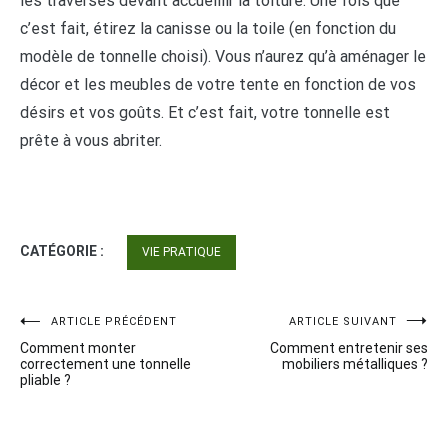
les traverses devant accueillir la toiture. Une fois que
c’est fait, étirez la canisse ou la toile (en fonction du
modèle de tonnelle choisi). Vous n’aurez qu’à aménager le
décor et les meubles de votre tente en fonction de vos
désirs et vos goûts. Et c’est fait, votre tonnelle est
prête à vous abriter.
CATÉGORIE :
VIE PRATIQUE
Navigation
ARTICLE PRÉCÉDENT
ARTICLE SUIVANT
Comment monter
Comment entretenir ses
de
correctement une tonnelle
mobiliers métalliques ?
pliable ?
l’article