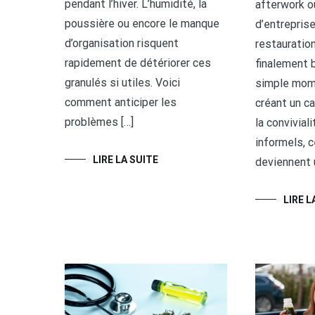
pendant l’hiver. L’humidité, la
afterwork o
poussière ou encore le manque
d’entreprise
d’organisation risquent
restauration
rapidement de détériorer ces
finalement b
granulés si utiles. Voici
simple mom
comment anticiper les
créant un ca
problèmes […]
la convivial
informels, 
LIRE LA SUITE
deviennent u
LIRE L